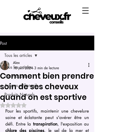
Post
Tous les articles
Alex
Tous les articles
10 juin 2024
3 min de lecture
Comment bien prendre
Test Produits
soin de ses cheveux
Astuces et Conseils
Produits Naturels
quand on est sportive
Noté NaN étoiles sur 5.
Pour les sportifs, maintenir une chevelure 
saine et éclatante peut s'avérer être un 
défi. Entre la 
transpiration
, l'exposition au 
chlore des piscines
, le sel de la mer et 