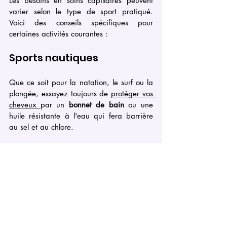
Les besoins en soins capillaires peuvent 
varier selon le type de sport pratiqué. 
Voici des conseils spécifiques pour 
certaines activités courantes :
Sports nautiques
Que ce soit pour la natation, le surf ou la 
plongée, essayez toujours de 
protéger vos 
cheveux 
par un 
bonnet de bain
 ou une 
huile résistante à l'eau qui fera barrière 
au sel et au chlore.
Sports avec casque
Les sportifs portant des casques tels que 
les cyclistes ou hockeyeurs doivent rester 
vigilants. Les casques emprisonnent la 
chaleur et la transpiration, créant ainsi un 
environnement propice à l'
accumulation 