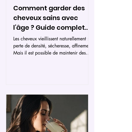
Comment garder des
cheveux sains avec
l'âge ? Guide complet
2026
Les cheveux vieillissent naturellement :
perte de densité, sécheresse, affinement.
Mais il est possible de maintenir des
cheveux sains et beaux à tout âge.
Découvrez les 3 piliers essentiels : une
routine capillaire adaptée aux cheveux
matures, une alimentation équilibrée
riche en biotine et protéines, et une
hygiène de vie optimale. Cet article
couvre 6 intentions de recherche
majeures : comment hydrater les
cheveux après 50 ans, quels soins pour
cheveux matures, comment ral