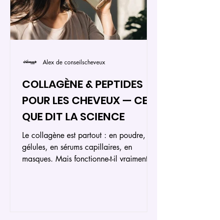
Alex de conseilscheveux
COLLAGÈNE & PEPTIDES
POUR LES CHEVEUX — CE
QUE DIT LA SCIENCE
Le collagène est partout : en poudre, en
gélules, en sérums capillaires, en
masques. Mais fonctionne-t-il vraiment
pour les cheveux ? Et surtout, comment
choisir entre le collagène marin, bovin,
hydrolysé ou les peptides de collagène
? Cet article vous explique ce que dit
réellement la science sur le collagène et