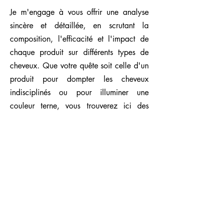
Je m'engage à vous offrir une analyse
sincère et détaillée, en scrutant la
composition, l'efficacité et l'impact de
chaque produit sur différents types de
cheveux. Que votre quête soit celle d'un
produit pour dompter les cheveux
indisciplinés ou pour illuminer une
couleur terne, vous trouverez ici des
conseils précieux et des avis éclairés,
basés sur des essais réels et une
expérience approfondie.
Dans cette catégorie, je m'efforce de
couvrir une vaste palette de produits, des
trésors abordables aux merveilles de
luxe, pour vous aider à naviguer dans le