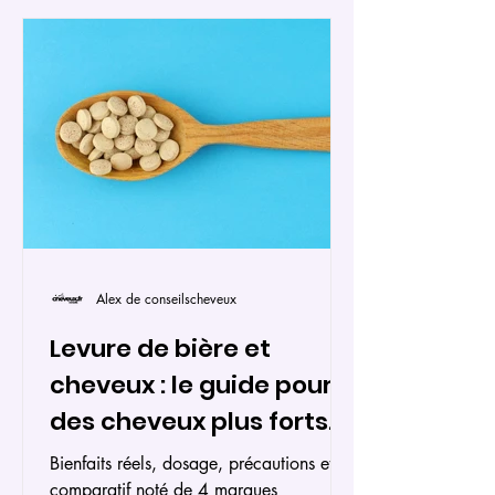
les peptides pour la santé capillaire,
sans promesses exagérées. Vous
découvrirez comment cette protéine
essentielle agit sur la structure des
cheveux, la pousse, l
Alex de conseilscheveux
Levure de bière et
cheveux : le guide pour
des cheveux plus forts
et plus sains
Bienfaits réels, dosage, précautions et
comparatif noté de 4 marques