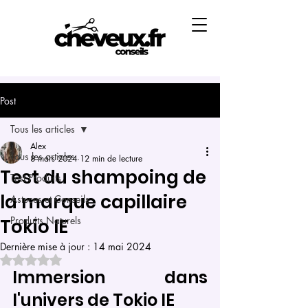
Post
Tous les articles
Alex
Tous les articles
8 mars 2024
12 min de lecture
Test du shampoing de
Test Produits
la marque capillaire
Astuces et Conseils
Produits Naturels
Tokio IE
Dernière mise à jour :
14 mai 2024
Noté NaN étoiles sur 5.
Immersion dans 
l'univers de Tokio IE