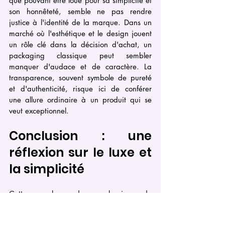
que pouvant être loué pour sa simplicité et 
son honnêteté, semble ne pas rendre 
justice à l'identité de la marque. Dans un 
marché où l'esthétique et le design jouent 
un rôle clé dans la décision d'achat, un 
packaging classique peut sembler 
manquer d'audace et de caractère. La 
transparence, souvent symbole de pureté 
et d'authenticité, risque ici de conférer 
une allure ordinaire à un produit qui se 
veut exceptionnel.
Conclusion : une 
réflexion sur le luxe et 
la simplicité
Cette analyse du packaging du 
shampoing haut de gamme nous invite à 
réfléchir sur l'équilibre délicat entre luxe et 