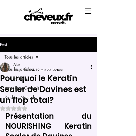
Post
Tous les articles
Alex
Tous les articles
18 juin 2024
12 min de lecture
Pourquoi le Keratin
Test Produits
Sealer de Davines est
Astuces et Conseils
Produits Naturels
un flop total?
Noté NaN étoiles sur 5.
Présentation du 
NOURISHING Keratin 