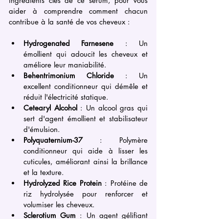
ingrédients clés de ce sérum, pour vous 
aider à comprendre comment chacun 
contribue à la santé de vos cheveux :
Hydrogenated Farnesene
 : Un 
émollient qui adoucit les cheveux et 
améliore leur maniabilité.
Behentrimonium Chloride
 : Un 
excellent conditionneur qui démêle et 
réduit l'électricité statique.
Cetearyl Alcohol
 : Un alcool gras qui 
sert d'agent émollient et stabilisateur 
d'émulsion.
Polyquaternium-37
 : Polymère 
conditionneur qui aide à lisser les 
cuticules, améliorant ainsi la brillance 
et la texture.
Hydrolyzed Rice Protein
 : Protéine de 
riz hydrolysée pour renforcer et 
volumiser les cheveux.
Sclerotium Gum
 : Un agent gélifiant 