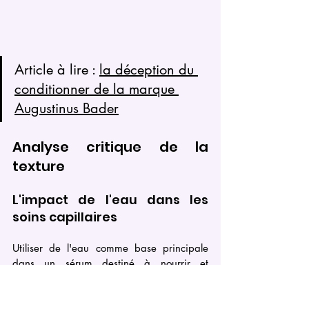
Article à lire : 
la déception du 
conditionner de la marque 
Augustinus Bader
Analyse critique de la 
texture
L'impact de l'eau dans les 
soins capillaires
Utiliser de l'eau comme base principale 
dans un sérum destiné à nourrir et 
protéger les cheveux peut être un pari 
risqué. L'eau s'évapore rapidement et 
peut ne pas offrir la même tenue ou les 