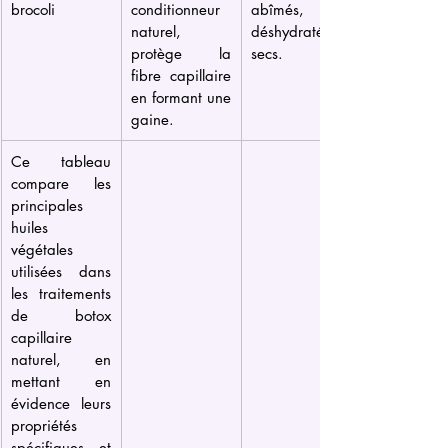
brocoli
conditionneur 
abîmés, 
naturel, 
déshydratés et 
protège la 
secs.
fibre capillaire 
en formant une 
gaine.
Ce tableau 
compare les 
principales 
huiles 
végétales 
utilisées dans 
les traitements 
de botox 
capillaire 
naturel, en 
mettant en 
évidence leurs 
propriétés 
spécifiques et 