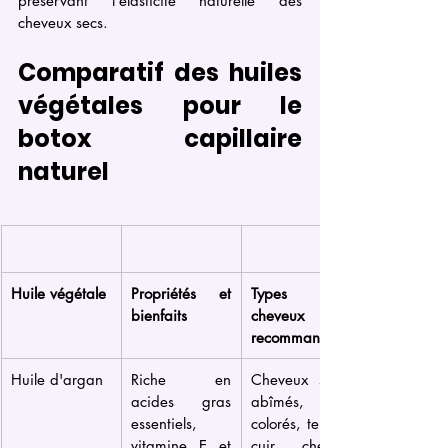
préservant l'élasticité naturelle des 
cheveux secs.
Comparatif des huiles 
végétales pour le 
botox capillaire 
naturel
Huile végétale
Propriétés et 
Types de 
bienfaits
cheveux 
recommandés
Huile d'argan
Riche en 
Cheveux secs, 
acides gras 
abîmés, 
essentiels, 
colorés, ternes, 
vitamine E et 
cuir chevelu 