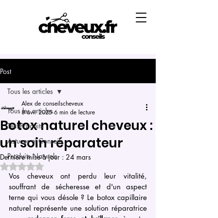
Post
Tous les articles
Alex de conseilscheveux
Tous les articles
8 avr. 2025
6 min de lecture
Botox naturel cheveux :
Test Produits
un soin réparateur
Astuces et Conseils
Produits Naturels
Dernière mise à jour :
24 mars
Noté NaN étoiles sur 5.
Vos cheveux ont perdu leur vitalité, 
souffrant de sécheresse et d'un aspect 
terne qui vous désole ? Le botox capillaire 
naturel représente une solution réparatrice 