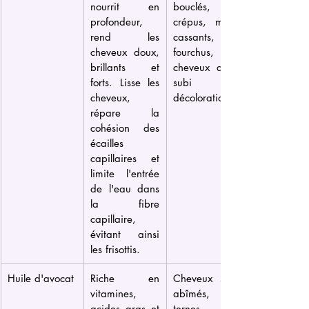
nourrit en 
bouclés, 
profondeur, 
crépus, mous, 
rend les 
cassants, 
cheveux doux, 
fourchus, 
brillants et 
cheveux ayant 
forts. Lisse les 
subi des 
cheveux, 
décolorations.
répare la 
cohésion des 
écailles 
capillaires et 
limite l'entrée 
de l'eau dans 
la fibre 
capillaire, 
évitant ainsi 
les frisottis.
Huile d'avocat
Riche en 
Cheveux secs, 
vitamines, 
abîmés, 
acides gras et 
ternes.