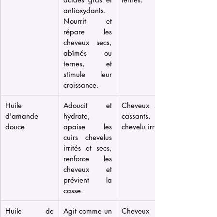
antioxydants. 
Nourrit et 
répare les 
cheveux secs, 
abîmés ou 
ternes, et 
stimule leur 
croissance.
Huile 
Adoucit et 
Cheveux secs, 
d'amande 
hydrate, 
cassants, cuir 
douce
apaise les 
chevelu irrité.
cuirs chevelus 
irrités et secs, 
renforce les 
cheveux et 
prévient la 
casse.
Huile de 
Agit comme un 
Cheveux 