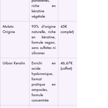
parabènes, 
riche en 
kératine 
végétale
Mulato 
95% d'origine 
45€ (kit 
Origine
naturelle, riche 
complet)
en kératine, 
formule vegan, 
sans sulfates ni 
silicones
Urban Keratin
Enrichi en 
46,67€ 
acide 
(coffret)
hyaluronique, 
format 
pratique en 
ampoules, 
formule 
concentrée